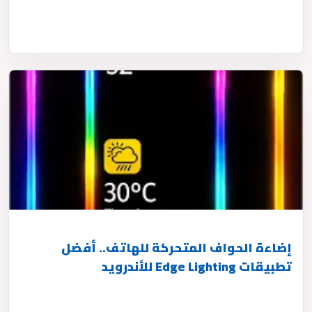
إضاءة الحواف المتحركة للهاتف.. أفضل
تطبيقات Edge Lighting للأندرويد