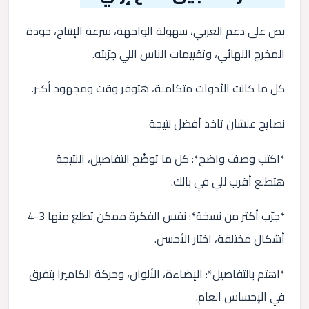
بص على دعم العربي، سهولة الواجهة، سرعة الإنتاج، جودة
المخرج النهائي، وتقييمات الناس اللي جرّبته.
كل ما كانت الأدوات متكاملة، هتوفر وقت ومجهود أكبر.
نصايح علشان تاخد أفضل نتيجة
*اكتب وصف واضح*: كل ما توضّح التفاصيل، النتيجة
هتطلع أقرب للي في بالك.
*جرّب أكتر من نسخة*: نفس الفكرة ممكن تطلع منها 3-4
أشكال مختلفة، اختار الأحسن.
*اهتم بالتفاصيل*: الإضاءة، الألوان، وحركة الكاميرا بتفرق
في الإحساس العام.