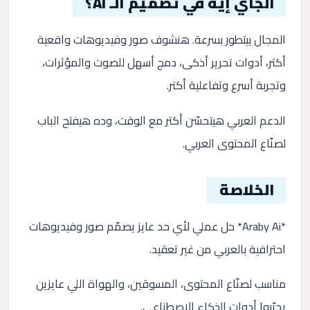
الجاي إيه في تصميم الـ AI؟
المجال بيتطور بسرعة. هنشوف صور وفيديوهات واقعية
أكتر، أدوات تحرير أذكى، دمج أسهل للصوت والمؤثرات،
وتجربة أسرع وتفاعلية أكتر.
الدعم العربي هيتحسّن أكتر مع الوقت، وده هيفتح الباب
لصنّاع المحتوى العربي.
الخلاصة
*Araby Ai* حل عملي لأي حد عايز يصمّم صور وفيديوهات
احترافية بالعربي من غير تعقيد.
مناسب لصنّاع المحتوى، المسوقين، والهواة اللي عايزين
يجرّبوا أدوات الذكاء الاصطناعي.