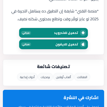
*منصة التقني* شايفة إن التطبيق ده يستاهل التجربة في
2025 لو عايز توفّر وقت وتطلع بمحتوى شكله نضيف.
تحميل للاندرويد
مجاني
تحميل للايفون
مجاني
تصنيفات شائعة
المقالات
ألعاب أونلاين
برمجيات
أدوات إبداعية
اشترك في النشرة
احصل على أحدث المقالات والأخبار التقنية مباشرة في بريدك