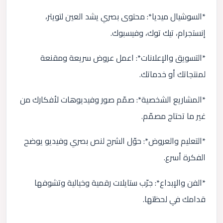
*السوشيال ميديا*: محتوى بصري يشد العين لتويتر،
إنستجرام، تيك توك، وفيسبوك.
*التسويق والإعلانات*: اعمل عروض سريعة ومقنعة
لمنتجاتك أو خدماتك.
*المشاريع الشخصية*: صمّم صور وفيديوهات لأفكارك من
غير ما تحتاج مصمّم.
*التعليم والعروض*: حوّل الشرح لنص بصري وفيديو يوضح
الفكرة أسرع.
*الفن والإبداع*: جرّب ستايلات رقمية وخيالية وتشوفها
قدامك في لحظتها.