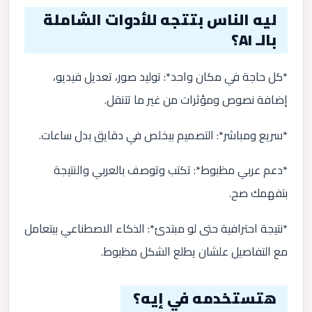
ليه الناس بتتجه للأدوات الشاملة
بالـ AI؟
*كل حاجة في مكان واحد*: توليد صور، تعديل فيديو،
إضافة نصوص ومؤثرات من غير ما تتنقل.
*سريع ومباشر*: التصميم بيخلص في دقايق بدل ساعات.
*دعم عربي مظبوط*: تكتب وتوصف بالعربي والنتيجة
بتفهمك صح.
*نتيجة احترافية حتى لو مبتدئ*: الذكاء الاصطناعي بيتعامل
مع التفاصيل علشان يطلع الشكل مظبوط.
هتستخدمه في إيه؟