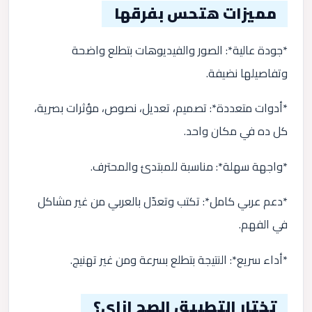
مميزات هتحس بفرقها
*جودة عالية*: الصور والفيديوهات بتطلع واضحة
وتفاصيلها نضيفة.
*أدوات متعددة*: تصميم، تعديل، نصوص، مؤثرات بصرية،
كل ده في مكان واحد.
*واجهة سهلة*: مناسبة للمبتدئ والمحترف.
*دعم عربي كامل*: تكتب وتعدّل بالعربي من غير مشاكل
في الفهم.
*أداء سريع*: النتيجة بتطلع بسرعة ومن غير تهنيج.
تختار التطبيق الصح إزاي؟