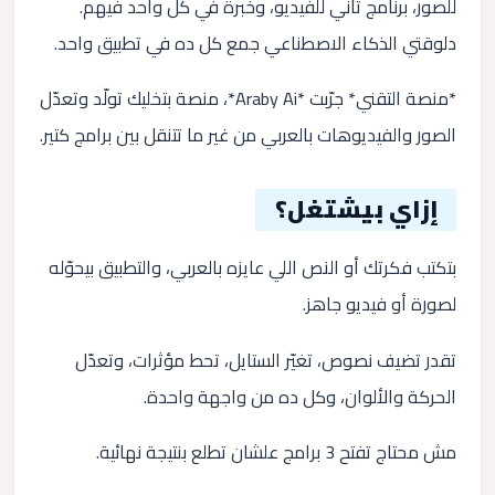
للصور، برنامج تاني للفيديو، وخبرة في كل واحد فيهم.
دلوقتي الذكاء الاصطناعي جمع كل ده في تطبيق واحد.
*منصة التقني* جرّبت *Araby Ai*، منصة بتخليك تولّد وتعدّل
الصور والفيديوهات بالعربي من غير ما تتنقل بين برامج كتير.
إزاي بيشتغل؟
بتكتب فكرتك أو النص اللي عايزه بالعربي، والتطبيق بيحوّله
لصورة أو فيديو جاهز.
تقدر تضيف نصوص، تغيّر الستايل، تحط مؤثرات، وتعدّل
الحركة والألوان، وكل ده من واجهة واحدة.
مش محتاج تفتح 3 برامج علشان تطلع بنتيجة نهائية.