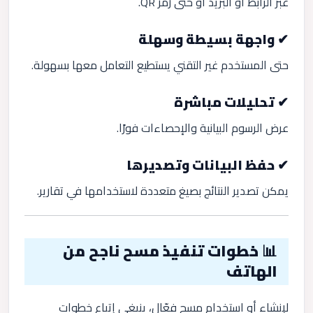
عبر الرابط أو البريد أو حتى رمز QR.
✔ واجهة بسيطة وسهلة
حتى المستخدم غير التقني يستطيع التعامل معها بسهولة.
✔ تحليلات مباشرة
عرض الرسوم البيانية والإحصاءات فورًا.
✔ حفظ البيانات وتصديرها
يمكن تصدير النتائج بصيغ متعددة لاستخدامها في تقارير.
📊 خطوات تنفيذ مسح ناجح من
الهاتف
لإنشاء أو استخدام مسح فعّال، ينبغي إتباع خطوات