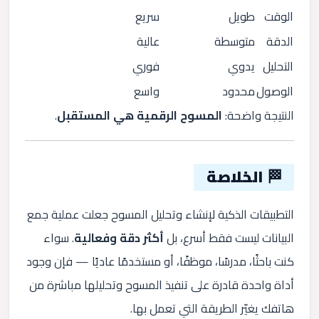
الوقت
طويل
سريع
الدقة
متوسطة
عالية
التحليل
يدوي
فوري
الوصول
محدود
واسع
النتيجة واضحة:
المسوح الرقمية هي المستقبل
.
🏁 الخلاصة
التطبيقات الذكية لإنشاء وتحليل المسوح جعلت عملية جمع
البيانات ليست فقط أسرع، بل
أكثر دقة وفعالية
. سواء
كنت باحثًا، مدرسًا، موظفًا، أو مستخدمًا عاديًا — فإن وجود
أداة واحدة قادرة على تنفيذ المسوح وتحليلها مباشرة من
هاتفك يغيّر الطريقة التي تعمل بها.