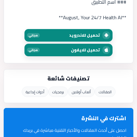
### اسم التطبيق
**August, Your 24/7 Health AI**
تحميل للاندرويد
مجاني
تحميل للايفون
مجاني
تصنيفات شائعة
المقالات
ألعاب أونلاين
برمجيات
أدوات إبداعية
اشترك في النشرة
احصل على أحدث المقالات والأخبار التقنية مباشرة في بريدك