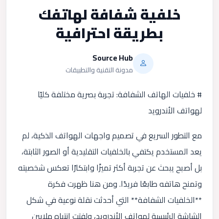
خلفية شفافة لهاتفك
بطريقة احترافية
Source Hub
مدونة التقنية والتطبيقات
# خلفيات الهاتف الشفافة: تجربة بصرية مختلفة كليًا
لهواتف الأندرويد
مع التطور السريع في تصميم واجهات الهواتف الذكية، لم
يعد المستخدم يكتفي بالخلفيات التقليدية أو الصور الثابتة،
بل أصبح يبحث عن تجربة أكثر تميزًا وابتكارًا تعكس شخصيته
وتمنح هاتفه طابعًا فريدًا. ومن هنا ظهرت فكرة
**الخلفيات الشفافة** التي أحدثت نقلة نوعية في شكل
الشاشة الرئيسية لهواتف الأندرويد، ولفتت انتباه ملايين