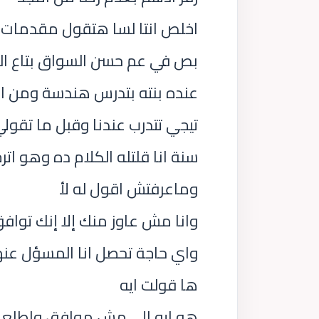
اخلص انتا لسا هتقول مقدمات
بص في عم حسن السواق بتاع المو
عنده بنته بتدرس هندسة ومن او
تيجي تتدرب عندنا وقبل ما تقولي
سنة انا قلتله الكلام ده وهو اتر
وماعرفتش اقول له لأ
وانا مش عاوز منك إلا إنك توا
واي حاجة تحصل انا المسؤل عنها
ها قولت ايه
هو ايه الي مش موافق واطلع ب