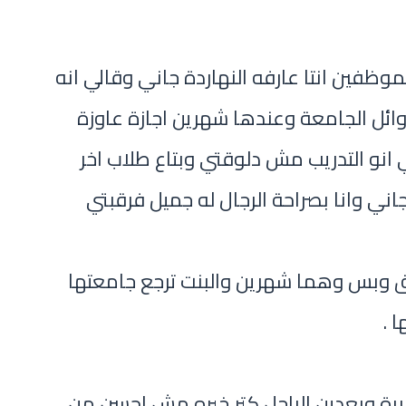
ظفين انتا عارفه النهاردة جاني وقالي انه
ائل الجامعة وعندها شهرين اجازة عاوزة
 انو التدريب مش دلوقتي وبتاع طلاب اخر
جاني وانا بصراحة الرجال له جميل فرقبتي
فق وبس وهما شهرين والبنت ترجع جامعتها
 .
رة وبعدين الراجل كتر خيره مش احسن من