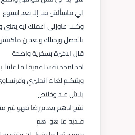
الي ماسألش فيا إلا بعد اسبوع
وكنت عاوزني اعملك ايه يعني و
بالحصل ورحتلك وبعدين ماكنتش
قال الاخيرة بسخرية واضحة
اخذ امجد نفسا عميقا ما علينا ب
وبتتكلم لغات انجليزي وفرنساو
بلاش عند وخلاص
نفخ ادهم بعدم رضا فهو غير متف
فلديه ما هو اهم
فهو دائما ما يقول ان وقته بملا