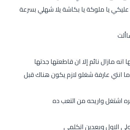
ليكي يا ملوكة يا بكاشة يلا شهلي بسرعة
األت
انه مازال نائم إلا ان قاطعتها جدتها
 ما انتي عارفة شغلو لازم يكون هناك قبل
ره اشتغل واريحه من التعب ده
ولى الاول وبعدين اتكلمي