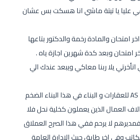
ي عليا يا تيتة ماشي انا هسكت بس عشان
ة اخر امتحان والمادة رخمة والدكتور بتاعها
 امتحان وبعد كدة شهرين اجازة ياه .
اتأخرتي يلا ربنا معاكي ويبعد عندك الي
في مكان اخر وتحديدا في شركة AS للعقارات و البناء في هذا البناء الضخم
اف العمال الذين يعملون كخلية نحل فلا
 فمديرهم لا يرحم ففي هذا الصرح العملاق
كاتب وفي اخر طابق حيث الادارة العامة