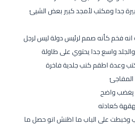
يرة جدا ومكتب لأمجد كبير بعض الشيئ
 انه فخم كأنه صمم لرئيس دولة ليس لرجل
لجلد واسع جدا يحتوي على طاولة
تب وعدة اطقم كنب جلدية فاخرة
المفاجئ
 پغضب واضح
هقهة كعادته
 وخبطت على الباب ما اظنش انو حصل ما