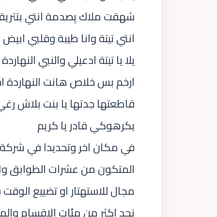
شهقت ملاك پصدمة انتي بتتريق
انتي تيتة وانا طيبة وقلبي ابيض
يلا يا تيتة ادعيلي والنبي النهارد
ارخم بس خلاص هانت النهاردة اخر
قاطعتها جدتها يا بنت بلاش رغي 
يكرهوكي قادر يا كريم
المتكون من عشرات الطوابق وال
مجال للاستهتار او تضييع الوقت
نجد اكثر من مئات الاقسام والم