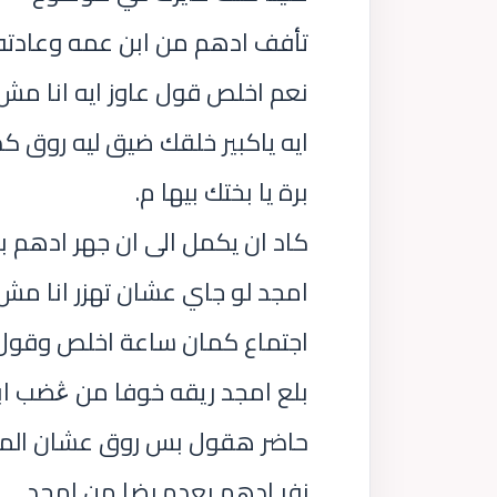
تأفف ادهم من ابن عمه وعادته 
نعم اخلص قول عاوز ايه انا مش 
ايه ياكبير خلقك ضيق ليه روق كد
برة يا بختك بيها م.
كاد ان يكمل الى ان جهر ادهم ب
امجد لو جاي عشان تهزر انا مش
اجتماع كمان ساعة اخلص وقول 
بلع امجد ريقه خوفا من ڠضب 
حاضر هقول بس روق عشان الم
زفر ادهم بعدم رضا من امجد