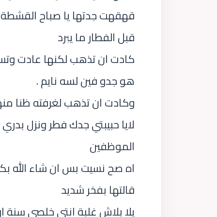
قهقهت جدتها يا صباح القشطة ع
قبل الفطار ما يبرد
كادت ان تذهب لكنها عادت وتس
هو جدو فين لسه نايم .
وكادت ان تذهب لغرفته ظنا منها 
لايا حبيبتي جدك فطر ونزل بدري
الموظفين
اه صح نسيت بس ان شاء الله بك
قالتها بفخر شديد
يلا بلاش غلبة انتي خلصي سنة ا