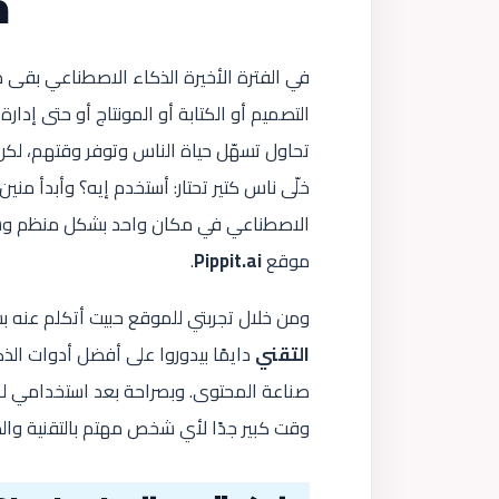
م
في الفترة الأخيرة الذكاء الاصطناعي بقى د
التصميم أو الكتابة أو المونتاج أو حتى إد
تحاول تسهّل حياة الناس وتوفر وقتهم، لكن
خلّى ناس كتير تحتار: أستخدم إيه؟ وأبدأ مني
الاصطناعي في مكان واحد بشكل منظم وسهل
موقع
Pippit.ai
.
ومن خلال تجربتي للموقع حبيت أتكلم عنه 
التقني
دايمًا بيدوروا على أفضل أدوات ال
صناعة المحتوى. وبصراحة بعد استخدامي لـ
وقت كبير جدًا لأي شخص مهتم بالتقنية وال