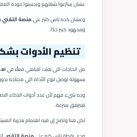
عشان يسرّعوا شغلهم ويحسنوا جودة المحت
وعشان كده ناس كتير على
منصة التقني
ب
ومجهود كبير جدًا.
تنظيم الأدوات بشكل
من الحاجات اللي لفتت انتباهي فعلًا في
.ai
بسهولة توصل لنوع الأداة اللي محتاجه بدو
وده شيء مهم لأن عدد أدوات الذكاء الا
هيزهق بسرعة.
لكن هنا واضح إن فيه اهتمام بتجربة المس
ودي نقطة ناس كتير على
منصة التقني
ات