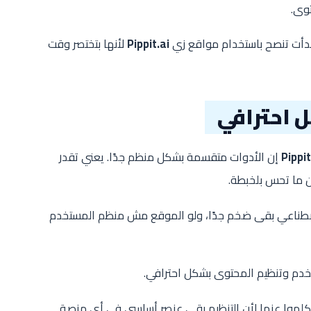
وى.
دأت تنصح باستخدام مواقع زي
Pippit.ai
لأنها بتختصر وقت
 احترافي
Pippit
إن الأدوات متقسمة بشكل منظم جدًا. يعني تقدر
ن ما تحس بلخبطة.
صطناعي بقى ضخم جدًا، ولو الموقع مش منظم المستخدم
تخدم وتنظيم المحتوى بشكل احترافي.
كلموا عنها لأن التنظيم بقى عنصر أساسي في أي منصة