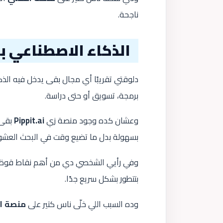
ناجحة.
الذكاء الاصطناعي 
دلوقتي تقريبًا أي مجال بقى يدخل فيه الذ
برمجة، تسويق أو حتى دراسة.
وعشان كده وجود منصة زي
Pippit.ai
بقى 
بسهولة بدل ما تضيع وقت في البحث العشو
بتتطور بشكل سريع جدًا.
وده السبب اللي خلّى ناس كتير على
منصة ا