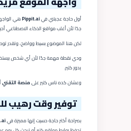
واجهة الموقع مريحة
أول حاجة عجبتني في
Pippit.ai
هي الواجهة
جدًا لأن أغلب مواقع الذكاء الاصطناعي أحيا
لكن هنا الموضوع بسيط وواضح، وتقدر توصل 
يدور كتير.
وعشان كده ناس كتير على
منصة التقني
أ
توفير وقت رهيب ل
بصراحة أكتر حاجة حسيت إنها مميزة في
.ai
تحفظ روابط مواقع كتير أو تبحث كل يوم عن 