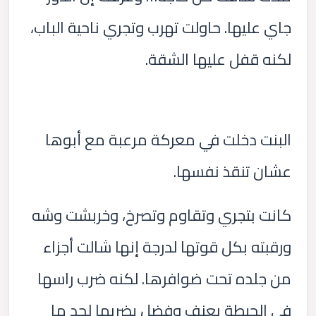
جاي عليها. حاولت تهرب وتجري ناحية الباب،
لكنه قفل عليها الشقة.
البنت دخلت في معركة مرعبة مع أبوها
عشان تنقذ نفسها.
كانت بتجري وتقاوم وتصرخ، وخربشت وشه
ورقبته بكل قوتها لدرجة إنها شالت أجزاء
من جلده تحت ضوافرها. لكنه ضرب راسها
في الحيطة بعنف وفضل يضربها لحد ما