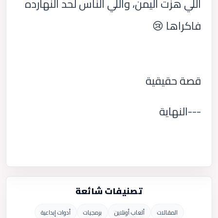
اللي هزّت اليمن، واللي الناس لحد النهارده
فاكراها 😢
قصة حقيقية
---النهاية
تصنيفات شائعة
المقالات
ألعاب أونلاين
برمجيات
أدوات إبداعية