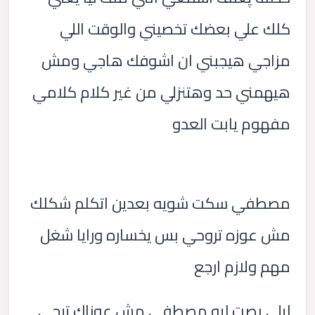
كلك علي بعضك تخصيني والوقت اللي
مزاجي هيجبني ان اشوفك هاجي ومش
هيهمني حد وهتنزلي من غير كلام كلامي
مفهوم يابت العدو
مصطفي سكت شويه بعدين اتكلم شكلك
مش عوزه تروحي بس يخساره ورايا شغل
مهم ولازم ارجع
ليلي بصت ليه مصطفي مش عوزاك تيجي