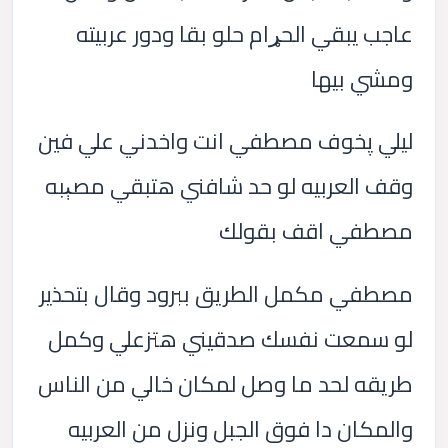
عاجب يبقي الحړام حلو بقا ودور عربيته
ومشي بيها
ليلي پخوف مصطفي انت واخدني علي فين
وقف العربيه لو حد شافني هتبقي مصېبه
مصطفي اقف بقولك
مصطفي مكمل الطريق ببرود وقال بتحذير
لو سمعت نفسك صدقيني هتزعلي وكمل
طريقه لحد ما وصل لمكان خالي من الناس
والمكان دا فوق الجبل ونزل من العربيه