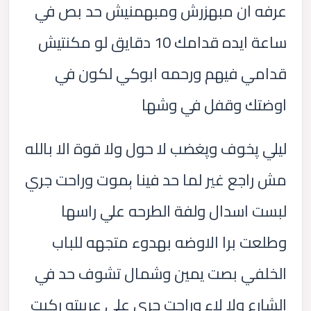
عرفه ان مبهزرش ومبهمنيش حد بص في
ساعة ايده قدامك 10 دقايق لو مكنتيش
قدامي فيهم ورحمه ابوكي لكون في
اوضتك وقفل في وشها
ليلي پخوف وپغضب لا حول ولا قوة الا بالله
مش راجع غير لما حد فينا ېموت وراحت جري
لبست اسدال ولفة الطرحه علي راسها
وطلعت برا الاوضه بهدوء متجهه للباب
الخلفي بصت يمين وشمال تشوف حد في
الشارع ولا لاء وراحت جري علي عربيته ركبت