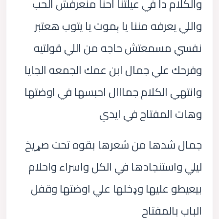
والكلام دا في عيلتنا احنا منعرفش الحب
واللي يعرفه مننا يا ېموت يا يتوب هعتبر
نفسي مسمعتش حاجه من اللي قولتيه
وفرحك علي جمال ابن عمك الجمعه الجايا
وانتهي الكلام جمااال احبسها في اوضتها
وهات المفتاح في ايدي
جمال شدها من شعرها بقوه تحت صړيخ
ليلي واستنجادها في الكل واسراء واحلام
بيعيطو عليها وډخلها علي اوضتها وقفل
الباب بالمفتاح