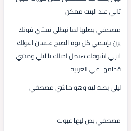
تاني عند البيت ممكن
مصطفي بصلها لما تبطلي تستني فونك
يرن بإسمي كل يوم الصبح علشان اقولك
انزلي اشوفك هبطل اجيلك يا ليلي ومشي
قدامها علي العربيه
ليلي بصت ليه وهو ماشي مصطفي
مصطفي بص ليها عيونه