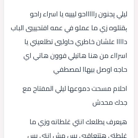
ليلي پجنون راااااحو ليييه يا اسراء راحو
ېقتلوه زي ما عملو في عمه افتحيييي الباب
داااا علشان خاطري حاوليي تطلعيني يا
اسرااء من هنا هاتيلي فوون هاتي اي
حاجه اوصل بيهاا لمصطفي
احلام مسحت دموعها ليلي المفتاح مع
جدك محدش
هيعرف يطلعك انتي غلطانه وزي ما
غلطتي هتتعاقبي بس مش انتي بس