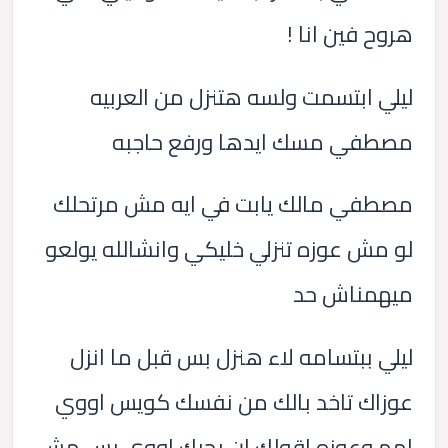
هروح فين انا !
ليلي ابتسمت ولسه هتنزل من العربيه
مصطفي مسك ايدها ورفع حاجبه
مصطفي مالك يابت في ايه مش مرتحلك
لو مش عوزه تنزلي خليكي وانشالله يولعو
ميهمناش حد
ليلي ببتسامه لاء هنزل بس قبل ما انزل
عوزاك تاخد بالك من نفسك كويس اووي
امم وعوزه اقولك ان بحبك اووي بس مش