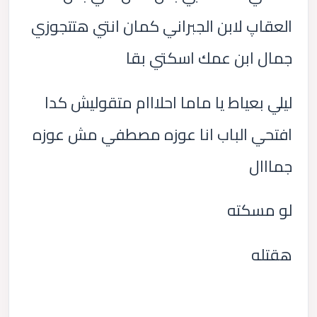
العقاپ لابن الجبراني كمان انتي هتتجوزي
جمال ابن عمك اسكتي بقا
ليلي بعياط يا ماما احلااام متقوليش كدا
افتحي الباب انا عوزه مصطفي مش عوزه
جمااال
لو مسكته
هقتله