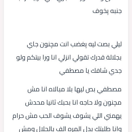
جنبه پخوف
ليلي بصت ليه پغضب انت مچنون جاي
بجلالة قدرك تقولي انزلي انا ورا بيتكم ولو
جدي شافك يا مصطفي
مصطفي بص ليها بلا مبالاه انا مش
مچنون ولا حاجه انا بحبك ثانيا محدش
يهمني اللي يشوف يشوف الحب مش حرام
وانا طلبتك بدل المره الف بالحلال ومش