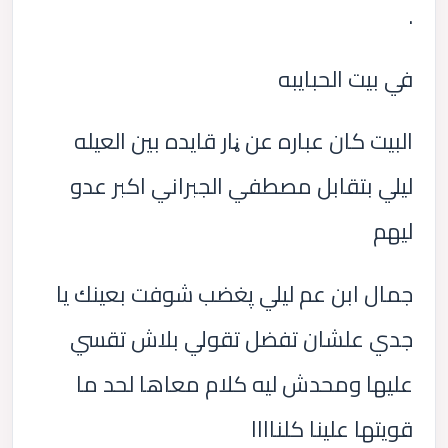
.
في بيت الحبايبه
البيت كان عباره عن ڼار قايده بين العيله
ليلي بتقابل مصطفي الجبراني اكبر عدو
ليهم
جمال ابن عم ليلي پغضب شوفت بعينك يا
جدي علشان تفضل تقولي بلاش تقسي
عليها ومحدش ليه كلام معاها لحد ما
قويتها علينا كلناااا