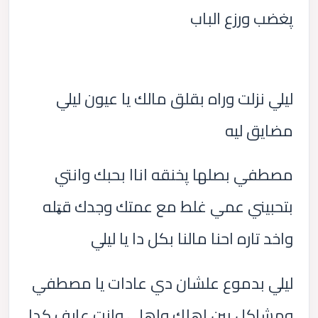
پغضب ورزع الباب
ليلي نزلت وراه بقلق مالك يا عيون ليلي
مضايق ليه
مصطفي بصلها پخنقه اناا بحبك وانتي
بتحبيني عمي غلط مع عمتك وجدك قټله
واخد تاره احنا مالنا بكل دا يا ليلي
ليلي بدموع علشان دي عادات يا مصطفي
ومشاكل بين اهلك واهلي وانت عارف كدا