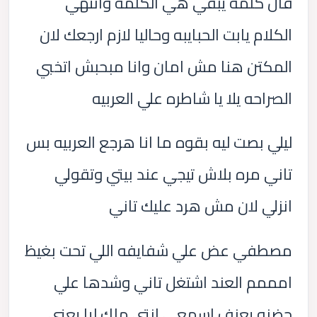
قال كلمه يبقي هي الكلمه وانتهي
الكلام يابت الحبايبه وحاليا لازم ارجعك لان
المكتن هنا مش امان وانا مبحبش اتخبي
الصراحه يلا يا شاطره علي العربيه
ليلي بصت ليه بقوه ما انا هرجع العربيه بس
تاني مره بلاش تيجي عند بيتي وتقولي
انزلي لان مش هرد عليك تاني
مصطفي عض علي شفايفه اللي تحت بغيظ
امممم العند اشتغل تاني وشدها علي
حضنه پعنف اسمعي انتي ملك ليا يعني