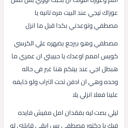
عوزاك تيجي عند البيت مره تانيه يا
مصطفي وتوعدني بكدا قبل ما انزل
مصطفي وهو بيرجع بضهره علي الكرسي
كويس اممم اوعدك يا حبيبتي ان عمري ما
هبطل اجي عند بيتكم هنا غير في حاله
وحده وهي ان ادفن تحت التراب ولو خاېفه
علينا فعلا انزلي يلا
ليلي بصت ليه بفقدان امل مفيش فايده
فيك يا دكتور مصطفي بس ابقي قابلني لو