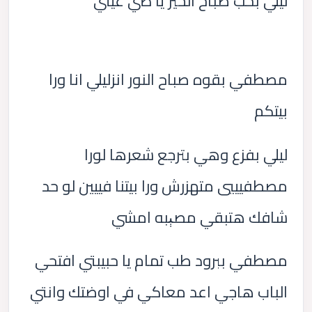
ليلي بحب صباح الخير يا ضي عيني
مصطفي بقوه صباح النور انزليلي انا ورا
بيتكم
ليلي بفزع وهي بترجع شعرها لورا
مصطفيييي متهزرش ورا بيتنا فييين لو حد
شافك هتبقي مصېبه امشي
مصطفي ببرود طب تمام يا حبيبتي افتحي
الباب هاجي اعد معاكي في اوضتك وانتي