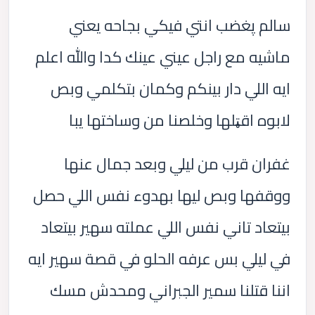
سالم پغضب انتي فيكي بجاحه يعني
ماشيه مع راجل عيني عينك كدا والله اعلم
ايه اللي دار بينكم وكمان بتكلمي وبص
لابوه اقټلها وخلصنا من وساختها يبا
غفران قرب من ليلي وبعد جمال عنها
ووقفها وبص ليها بهدوء نفس اللي حصل
بيتعاد تاني نفس اللي عملته سهير بيتعاد
في ليلي بس عرفه الحلو في قصة سهير ايه
اننا قتلنا سمير الجبراني ومحدش مسك