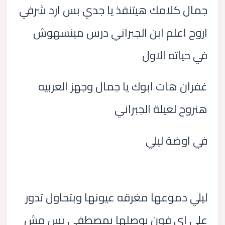
جمال كلامك هيتنفذ يا جدي بس ارد شرفي
اروح اعلم ابن الجبراني درس مينسهوش
في حياته الاول
غفران هات ابوك يا جمال وجهز العربيه
هنروح لعيلة الجبراني
في اوضة ليلي
ليلي دموعها مغرقه عيونها وبتحاول تدور
علي اي فون يوصلها بمصطفي بس مش