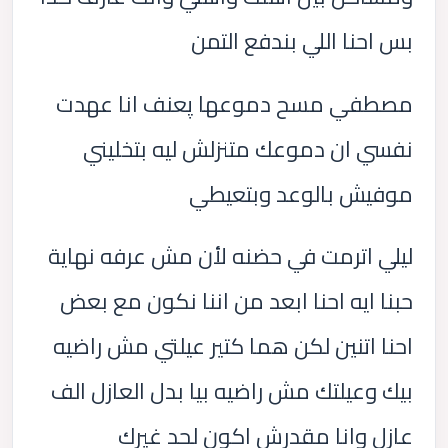
بس احنا اللي بندفع التمن
مصطفي مسح دموعها پعنف انا عهدت
نفسي ان دموعك متنزلش ليه بتخليني
موفيش بالوعد وبتعيطي
ليلي اترمت في حضنه لأن مش عرفه نهاية
حبنا ايه احنا ابعد من اننا نكون مع بعض
احنا اتنين لكن هما كتير عيلتي مش راضيه
بيك وعيلتك مش راضيه بيا بدل العازل الف
عازل وانا مقدرش اكون لحد غيرك