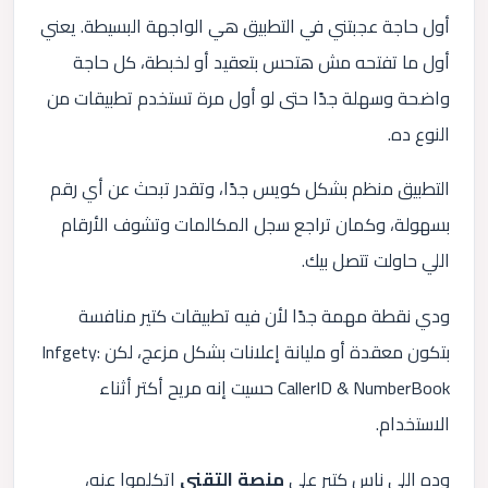
أول حاجة عجبتني في التطبيق هي الواجهة البسيطة. يعني
أول ما تفتحه مش هتحس بتعقيد أو لخبطة، كل حاجة
واضحة وسهلة جدًا حتى لو أول مرة تستخدم تطبيقات من
النوع ده.
التطبيق منظم بشكل كويس جدًا، وتقدر تبحث عن أي رقم
بسهولة، وكمان تراجع سجل المكالمات وتشوف الأرقام
اللي حاولت تتصل بيك.
ودي نقطة مهمة جدًا لأن فيه تطبيقات كتير منافسة
بتكون معقدة أو مليانة إعلانات بشكل مزعج، لكن Infgety:
CallerID & NumberBook حسيت إنه مريح أكتر أثناء
الاستخدام.
وده اللي ناس كتير على
منصة التقني
اتكلموا عنه،