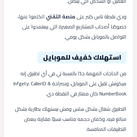
العميل أو الشخص اللي بيتصل.
ودي نقطة ناس كتير على
منصة التقني
اتكلموا عنها،
خصوصًا أصحاب المشاريع الصغيرة اللي بيعتمدوا على
التواصل بالموبايل بشكل يومي.
استهلاك خفيف للموبايل
من الحاجات المهمة جدًا بالنسبة لي في أي تطبيق إنه
ميكونش تقيل على الموبايل، وبصراحة Infgety: CallerID &
NumberBook كان ممتاز في النقطة دي.
التطبيق شغال بشكل سلس ومش بيستهلك بطارية بشكل
مبالغ فيه، وكمان حجمه مناسب نسبيًا مقارنة ببعض
التطبيقات المنافسة.