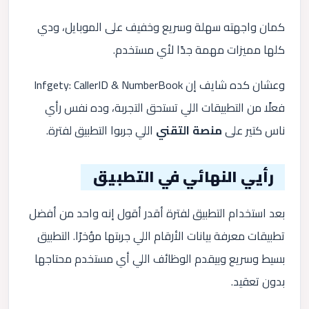
كمان واجهته سهلة وسريع وخفيف على الموبايل، ودي
كلها مميزات مهمة جدًا لأي مستخدم.
وعشان كده شايف إن Infgety: CallerID & NumberBook
فعلًا من التطبيقات اللي تستحق التجربة، وده نفس رأي
ناس كتير على
منصة التقني
اللي جربوا التطبيق لفترة.
رأيي النهائي في التطبيق
بعد استخدام التطبيق لفترة أقدر أقول إنه واحد من أفضل
تطبيقات معرفة بيانات الأرقام اللي جربتها مؤخرًا. التطبيق
بسيط وسريع وبيقدم الوظائف اللي أي مستخدم محتاجها
بدون تعقيد.