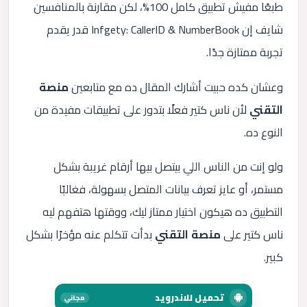
طبعًا مفيش تطبيق كامل 100%، لكن مقارنة بالمنافسين
شايف إن Infgety: CallerID & NumberBook قدر يقدم
تجربة ممتازة جدًا.
وعشان كده حبيت أشارك المقال ده مع متابعين
منصة
التقني
لأن ناس كتير فعلًا بتدور على تطبيقات مفيدة من
النوع ده.
ولو إنت من الناس اللي بيتصل بيها أرقام غريبة بشكل
مستمر، أو عايز تعرف بيانات المتصل بسهولة، فغالبًا
التطبيق ده هيكون اختيار ممتاز ليك، ووقتها هتفهم ليه
ناس كتير على
منصة التقني
بدأت تتكلم عنه مؤخرًا بشكل
كبير.
تحميل للاندرويد
مجاني