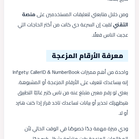
ومن خلال متابعتي لتعليقات المستخدمين على
منصة
التقني
لقيت إن السرعة دي كانت من أكتر الحاجات اللي
عجبت الناس فعلًا.
معرفة الأرقام المزعجة
واحدة من أهم مميزات Infgety: CallerID & NumberBook
إنه بيساعدك تتعرف على الأرقام المزعجة أو المشبوهة.
يعني لو رقم معين متبلغ عنه من ناس كتير غالبًا التطبيق
هيظهرلك تحذير أو بيانات تساعدك تاخد قرار إذا كنت هترد
أو لا.
ودي ميزة مهمة جدًا خصوصًا في الوقت الحالي لأن
المكالمات المزعجة بقت منتشرة بشكل كبير جدًا.