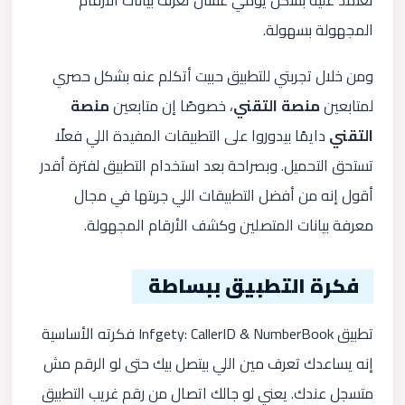
تعتمد عليه بشكل يومي عشان تعرف بيانات الأرقام
المجهولة بسهولة.
ومن خلال تجربتي للتطبيق حبيت أتكلم عنه بشكل حصري
لمتابعين
منصة التقني
، خصوصًا إن متابعين
منصة
التقني
دايمًا بيدوروا على التطبيقات المفيدة اللي فعلًا
تستحق التحميل. وبصراحة بعد استخدام التطبيق لفترة أقدر
أقول إنه من أفضل التطبيقات اللي جربتها في مجال
معرفة بيانات المتصلين وكشف الأرقام المجهولة.
فكرة التطبيق ببساطة
تطبيق Infgety: CallerID & NumberBook فكرته الأساسية
إنه يساعدك تعرف مين اللي بيتصل بيك حتى لو الرقم مش
متسجل عندك. يعني لو جالك اتصال من رقم غريب التطبيق