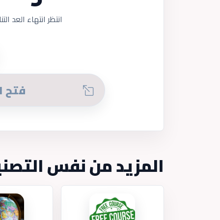
انتظر انتهاء العد التن
فتح ا
المزيد من نفس التصن