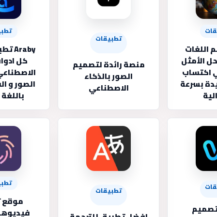
قات
تطبي
تطبيقات
 اللغات
Araby
ل الأمثل
كل ادوات
منصة رائدة لتصميم
ي اكتساب
الاصطناعي
الصور بالذكاء
دة بسرعة
الصور و ا
الاصطناعي
لية
باللغة 
تطبي
قات
تطبيقات
موقع 
تصميم
فيديوهات
افضل تطبيق للترجمة