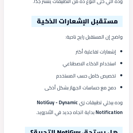
وده اللي خلى النوع ده من التطبيقات ينتشر جدًا.
مستقبل الإشعارات الذكية
واضح إن المستقبل رايح ناحية:
إشعارات تفاعلية أكتر
استخدام الذكاء الاصطناعي
تخصيص كامل حسب المستخدم
دمج مع حساسات الجهاز بشكل أذكى
وده بيخلي تطبيقات زي
NotiGuy - Dynamic
Notification
بداية اتجاه جديد في الأندرويد.
هل يستحق NotiGuy التجربة؟