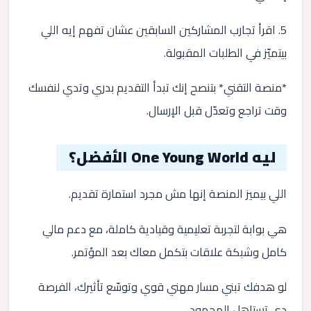
5. اقرأ تجارب المشاركين السابقين عشان تفهم إيه اللي
بيتميّز في الطلبات المقبولة.
*منصة التقني* بتنصح إنك تبدأ التقديم بدري وتدي لنفسك
وقت تراجع وتعدّل قبل الإرسال.
ليه One Young World الأفضل؟
اللي بيميز المنصة إنها مش مجرد استمارة تقديم.
هي بوابة لتجربة تعليمية وقيادية كاملة، مع دعم مالي
كامل وشبكة علاقات بتكمل معاك بعد المؤتمر.
لو هدفك تبني مسار مهني قوي وتوسّع تأثيرك، الفرصة
دي تستاهل المجهود.