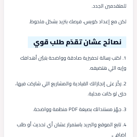
للمتقدمين الجدد.
لكن مع إعداد كويس، فرصك بتزيد بشكل ملحوظ.
نصائح عشان تقدّم طلب قوي
1. اكتب رسالة تحفيزية صادقة وواضحة بتبيّن أهدافك
وإيه اللي هتضيفه.
2. ركّز على إنجازاتك القيادية والمشاريع اللي شاركت فيها،
حتى لو كانت محلية.
3. جهّز مستنداتك بصيغة PDF منظمة وواضحة.
4. تابع الموقع والبريد باستمرار عشان أي تحديث أو طلب
إضافي.