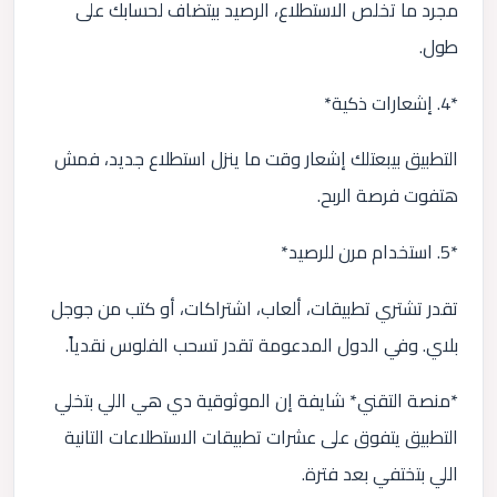
مجرد ما تخلص الاستطلاع، الرصيد بيتضاف لحسابك على
طول.
*4. إشعارات ذكية*
التطبيق بيبعتلك إشعار وقت ما ينزل استطلاع جديد، فمش
هتفوت فرصة الربح.
*5. استخدام مرن للرصيد*
تقدر تشتري تطبيقات، ألعاب، اشتراكات، أو كتب من جوجل
بلاي. وفي الدول المدعومة تقدر تسحب الفلوس نقدياً.
*منصة التقني* شايفة إن الموثوقية دي هي اللي بتخلي
التطبيق يتفوق على عشرات تطبيقات الاستطلاعات التانية
اللي بتختفي بعد فترة.