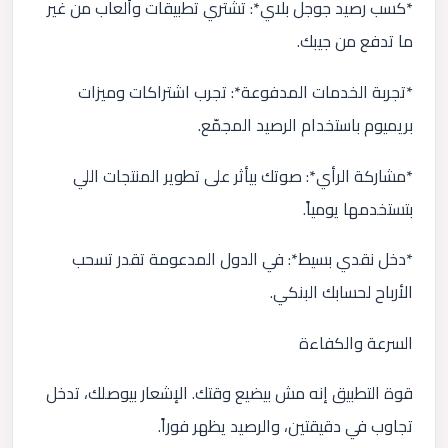
*كسب رصيد جوجل بلاي*: تشتري تطبيقات وألعاب من غير
ما تدفع من جيبك.
*تجربة الخدمات المدفوعة*: تجرب اشتراكات وميزات
بريميوم باستخدام الرصيد المجمّع.
*مشاركة الرأي*: صوتك بيأثر على تطوير المنتجات اللي
بتستخدمها يومياً.
*دخل نقدي بسيط*: في الدول المدعومة تقدر تسحب
الأرباح لحسابك البنكي.
السرعة والكفاءة
قوة التطبيق إنه مش بيضيع وقتك. الإشعار بيوصلك، تدخل
تجاوب في دقيقتين، والرصيد يظهر فوراً.