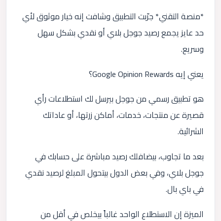
*منصة التقني* جرّبت التطبيق وشافت إنه خيار موثوق لأي
حد عايز يجمع رصيد جوجل بلاي أو نقدي بشكل سهل
وسريع.
يعني إيه Google Opinion Rewards؟
هو تطبيق رسمي من جوجل بيرسل لك استطلاعات رأي
قصيرة عن منتجات، خدمات، أماكن زرتها، أو عاداتك
الشرائية.
بعد ما تجاوب، بيضافلك رصيد مباشرة على حسابك في
جوجل بلاي، وفي بعض الدول بيتحول المبلغ لرصيد نقدي
في باي بال.
الميزة إن الاستطلاع الواحد غالباً بيخلص في أقل من