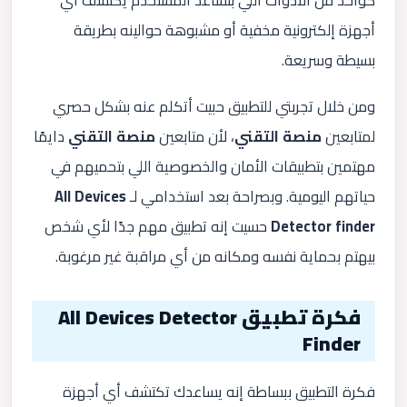
كواحد من الأدوات اللي بتساعد المستخدم يكتشف أي
أجهزة إلكترونية مخفية أو مشبوهة حوالينه بطريقة
بسيطة وسريعة.
ومن خلال تجربتي للتطبيق حبيت أتكلم عنه بشكل حصري
لمتابعين
منصة التقني
، لأن متابعين
منصة التقني
دايمًا
مهتمين بتطبيقات الأمان والخصوصية اللي بتحميهم في
حياتهم اليومية. وبصراحة بعد استخدامي لـ
All Devices
Detector finder
حسيت إنه تطبيق مهم جدًا لأي شخص
بيهتم بحماية نفسه ومكانه من أي مراقبة غير مرغوبة.
فكرة تطبيق All Devices Detector
Finder
فكرة التطبيق ببساطة إنه يساعدك تكتشف أي أجهزة