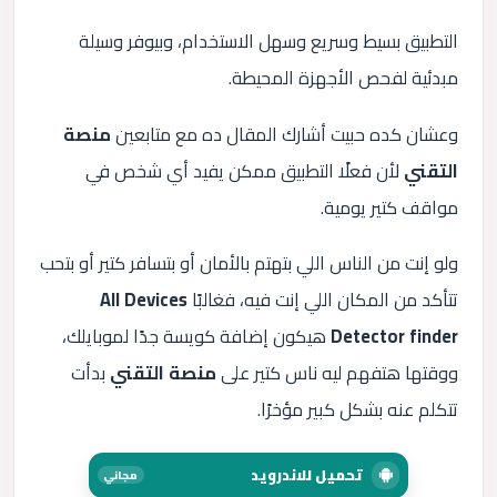
التطبيق بسيط وسريع وسهل الاستخدام، وبيوفر وسيلة
مبدئية لفحص الأجهزة المحيطة.
وعشان كده حبيت أشارك المقال ده مع متابعين
منصة
التقني
لأن فعلًا التطبيق ممكن يفيد أي شخص في
مواقف كتير يومية.
ولو إنت من الناس اللي بتهتم بالأمان أو بتسافر كتير أو بتحب
تتأكد من المكان اللي إنت فيه، فغالبًا
All Devices
Detector finder
هيكون إضافة كويسة جدًا لموبايلك،
ووقتها هتفهم ليه ناس كتير على
منصة التقني
بدأت
تتكلم عنه بشكل كبير مؤخرًا.
تحميل للاندرويد
مجاني