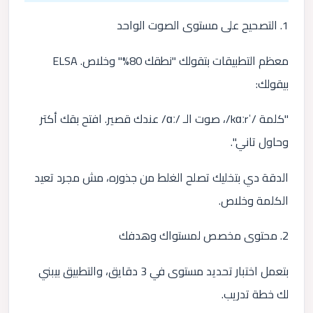
1. التصحيح على مستوى الصوت الواحد
معظم التطبيقات بتقولك "نطقك 80%" وخلاص. ELSA
بيقولك:
"كلمة /ˈkɑːr/، صوت الـ /ɑː/ عندك قصير. افتح بقك أكتر
وحاول تاني".
الدقة دي بتخليك تصلح الغلط من جذوره، مش مجرد تعيد
الكلمة وخلاص.
2. محتوى مخصص لمستواك وهدفك
بتعمل اختبار تحديد مستوى في 3 دقايق، والتطبيق بيبني
لك خطة تدريب.