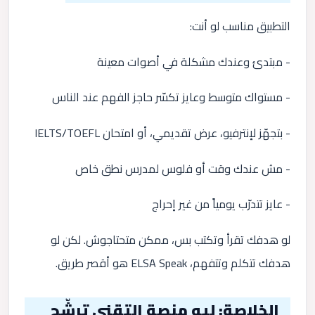
التطبيق مناسب لو أنت:
- مبتدئ وعندك مشكلة في أصوات معينة
- مستواك متوسط وعايز تكسّر حاجز الفهم عند الناس
- بتجهّز لإنترفيو، عرض تقديمي، أو امتحان IELTS/TOEFL
- مش عندك وقت أو فلوس لمدرس نطق خاص
- عايز تتدرّب يومياً من غير إحراج
لو هدفك تقرأ وتكتب بس، ممكن متحتاجوش. لكن لو
هدفك تتكلم وتتفهم، ELSA Speak هو أقصر طريق.
الخلاصة: ليه منصة التقني ترشّح