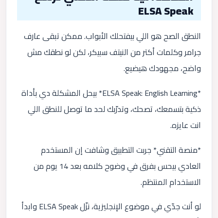
ELSA Speak
النطق الصح هو اللي بيفتحلك الأبواب. ممكن تبقى عارف
جرامر وكلمات أكتر من النيتف سبيكر، لكن لو نطقك مش
واضح، مجهودك هيضيع.
*ELSA Speak: English Learning* بيحل المشكلة دي بأداة
ذكية بتسمعك، تصحك، وتدرّبك لحد ما توصل للنطق اللي
انت عايزه.
*منصة التقني* جربت التطبيق وشافت إن المستخدم
العادي بيحس بفرق في وضوح كلامه بعد 14 يوم من
الاستخدام المنتظم.
لو أنت جدّي في موضوع الإنجليزية، نزّل ELSA Speak وابدأ