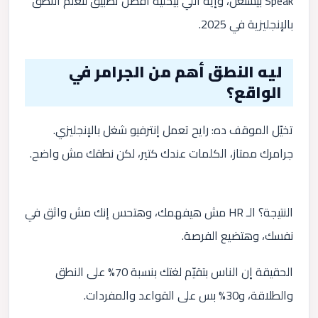
Speak بيشتغل، وإيه اللي بيخليه أفضل تطبيق لتعلم النطق
بالإنجليزية في 2025.
ليه النطق أهم من الجرامر في
الواقع؟
تخيّل الموقف ده: رايح تعمل إنترفيو شغل بالإنجليزي.
جرامرك ممتاز، الكلمات عندك كتير، لكن نطقك مش واضح.
النتيجة؟ الـ HR مش هيفهمك، وهتحس إنك مش واثق في
نفسك، وهتضيع الفرصة.
الحقيقة إن الناس بتقيّم لغتك بنسبة 70% على النطق
والطلاقة، و30% بس على القواعد والمفردات.