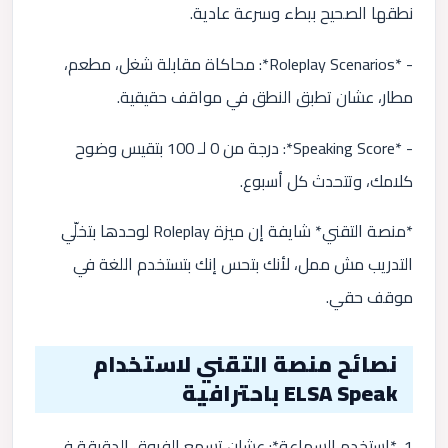
نطقها الصحيح ببطء وسرعة عادية.
- *Roleplay Scenarios*: محاكاة مقابلة شغل، مطعم،
مطار، عشان تطبق النطق في مواقف حقيقية.
- *Speaking Score*: درجة من 0 لـ 100 بتقيس وضوح
كلامك، وتتحدث كل أسبوع.
*منصة التقني* شايفة إن ميزة Roleplay لوحدها بتخلّي
التدريب مش ممل، لأنك بتحس إنك بتستخدم اللغة في
موقف حقي.
نصائح منصة التقني لاستخدام
ELSA Speak باحترافية
1. *استخدم السماعة*: عشان تسمع الفروق الدقيقة في