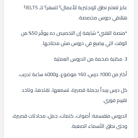
عايز تتعلم نطق للإنجليزية للأعمال؟ للسفر؟ للـ IELTS؟
هتلاقي دروس مخصصة.
*منصة التقني* شايفة إن التخصيص ده بيوفّر 50% من
الوقت اللي بيضيع في دروس مش محتاجها.
3. مكتبة ضخمة من الدروس العملية
أكتر من 7000 درس، 160 موضوع، و4000 ساعة تدريب.
كل درس بيبدأ بجملة قصيرة، تسمعها، تقلدها، وتاخد
تقييم فوري.
الدروس متقسمة: أصوات، كلمات، جمل، محادثات قصيرة،
وحتى نطق الأسماء الصعبة.