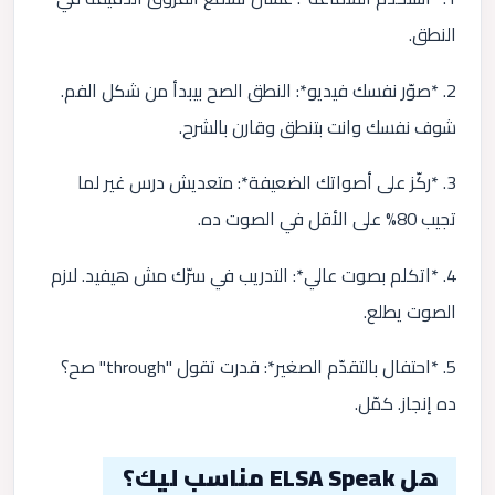
النطق.
2. *صوّر نفسك فيديو*: النطق الصح بيبدأ من شكل الفم.
شوف نفسك وانت بتنطق وقارن بالشرح.
3. *ركّز على أصواتك الضعيفة*: متعديش درس غير لما
تجيب 80% على الأقل في الصوت ده.
4. *اتكلم بصوت عالي*: التدريب في سرّك مش هيفيد. لازم
الصوت يطلع.
5. *احتفال بالتقدّم الصغير*: قدرت تقول "through" صح؟
ده إنجاز. كمّل.
هل ELSA Speak مناسب ليك؟