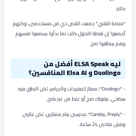
بكتير.
*منصة التقني* جمعت القص دي من مستخدمين، وكلهم
أجمعوا إن نقطة التحول كانت لما بدأوا يسمعوا نفسهم
وهم بينطقوا صح.
ليه ELSA Speak أفضل من
Duolingo و Elsa AI المنافسين؟
- *Duolingo*: ممتاز للمفردات والجرامر، لكن النطق فيه
سطحي. بيقولك صح أو غلط من غير شرح.
- *Cambly, Preply*: مدرسين بشر ممتازين، لكن غاليين
ومش متاحين 24 ساعة.