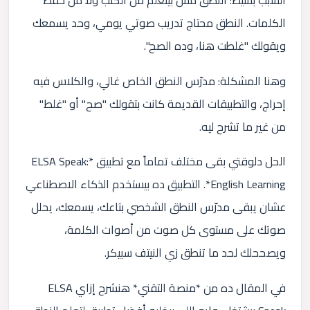
السبب بسيط: النطق مش بيتعلّم من الكتب ولا من حفظ
الكلمات. النطق محتاج تدريب صوتي يومي، وحد يسمعك
ويقولك "غلطت هنا، وده الصح".
وهنا المشكلة: مدرّس النطق الخاص غالي، والكلاس فيه
إحراج، والتطبيقات القديمة كانت بتقولك "صح" أو "غلط"
من غير ما تشرح ليه.
الحل دلوقتي بقى مختلف تماماً مع تطبيق *ELSA Speak:
English Learning*. التطبيق ده بيستخدم الذكاء الاصطناعي
عشان يبقى مدرّس النطق الشخصي بتاعك، يسمعك، يحلل
صوتك على مستوى كل صوت من أصوات الكلمة،
ويصححلك لحد ما تنطق زي النيتف سبيكر.
في المقال ده من *منصة التقني* هنشرح إزاي ELSA