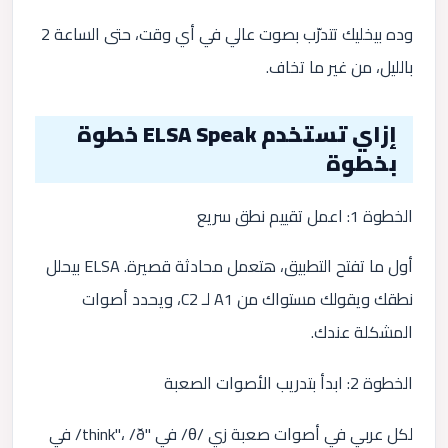
وده بيخليك تتدرّب بصوت عالي في أي وقت، حتى الساعة 2
بالليل، من غير ما تخاف.
إزاي تستخدم ELSA Speak خطوة
بخطوة
الخطوة 1: اعمل تقييم نطق سريع
أول ما تفتح التطبيق، هتعمل محادثة قصيرة. ELSA بيحلل
نطقك ويقولك مستواك من A1 لـ C2، ويحدد أصوات
المشكلة عندك.
الخطوة 2: ابدأ بتدريب الأصوات الصعبة
لكل عربي في أصوات صعبة زي /θ/ في "think"، /ð/ في