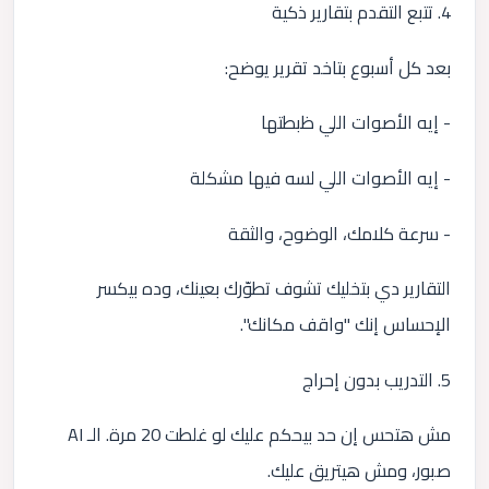
4. تتبع التقدم بتقارير ذكية
بعد كل أسبوع بتاخد تقرير يوضح:
- إيه الأصوات اللي ظبطتها
- إيه الأصوات اللي لسه فيها مشكلة
- سرعة كلامك، الوضوح، والثقة
التقارير دي بتخليك تشوف تطوّرك بعينك، وده بيكسر
الإحساس إنك "واقف مكانك".
5. التدريب بدون إحراج
مش هتحس إن حد بيحكم عليك لو غلطت 20 مرة. الـ AI
صبور، ومش هيتريق عليك.