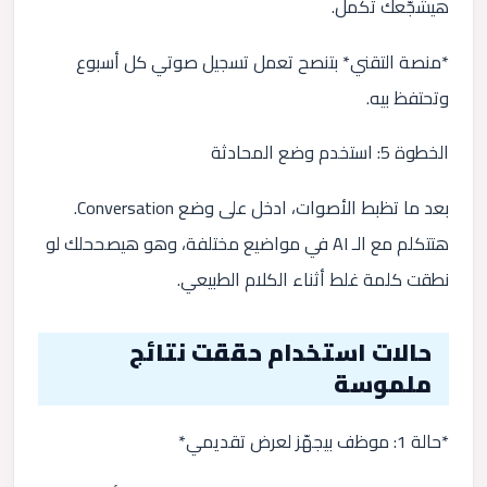
هيشجّعك تكمل.
*منصة التقني* بتنصح تعمل تسجيل صوتي كل أسبوع
وتحتفظ بيه.
الخطوة 5: استخدم وضع المحادثة
بعد ما تظبط الأصوات، ادخل على وضع Conversation.
هتتكلم مع الـ AI في مواضيع مختلفة، وهو هيصححلك لو
نطقت كلمة غلط أثناء الكلام الطبيعي.
حالات استخدام حققت نتائج
ملموسة
*حالة 1: موظف بيجهّز لعرض تقديمي*