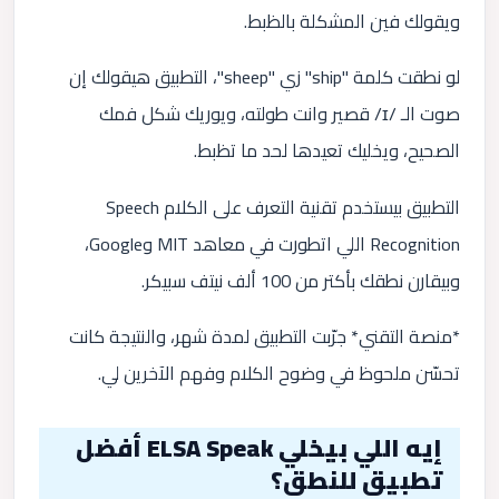
ويقولك فين المشكلة بالظبط.
لو نطقت كلمة "ship" زي "sheep"، التطبيق هيقولك إن
صوت الـ /ɪ/ قصير وانت طولته، ويوريك شكل فمك
الصحيح، ويخليك تعيدها لحد ما تظبط.
التطبيق بيستخدم تقنية التعرف على الكلام Speech
Recognition اللي اتطورت في معاهد MIT وGoogle،
وبيقارن نطقك بأكتر من 100 ألف نيتف سبيكر.
*منصة التقني* جرّبت التطبيق لمدة شهر، والنتيجة كانت
تحسّن ملحوظ في وضوح الكلام وفهم الآخرين لي.
إيه اللي بيخلي ELSA Speak أفضل
تطبيق للنطق؟