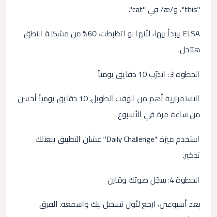
"this"، و/æ/ في "cat".
ELSA بيبدأ بيها، لأنها لو اتظبطت، 60% من مشكلة النطق
هتتحل.
الخطوة 3: اتدرّب 10 دقايق يومياً
الاستمرارية أهم من الوقت الطويل. 10 دقايق يومياً أحسن
من ساعة مرة في الأسبوع.
استخدم ميزة "Daily Challenge" عشان التطبيق يبعتلك
تذكير.
الخطوة 4: سجّل صوتك وقارن
بعد أسبوعين، ارجع لأول تسجيل ليك واسمعه. الفرق