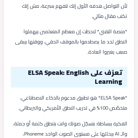
لأن التواصل هدفه الأول إنك تتفهم بسرعة، مش إنك
تكتب مقال مثالي.
*منصة التقني* لاحظت إن معظم المتعلمين بيهملوا
النطق لحد ما يصطدموا بالموقف الحقي، ووقتها بيبقى
صعب يغيروا العادة.
تعرّف على ELSA Speak: English
Learning
*ELSA Speak* هو تطبيق مدعوم بالذكاء الاصطناعي،
متخصّص 100% في تدريب النطق الأمريكي والبريطاني.
الفكرة ببساطة: بتسجّل صوتك وانت بتنطق كلمة أو جملة،
والـ AI بيحللها على مستوى الصوت الواحد Phoneme،