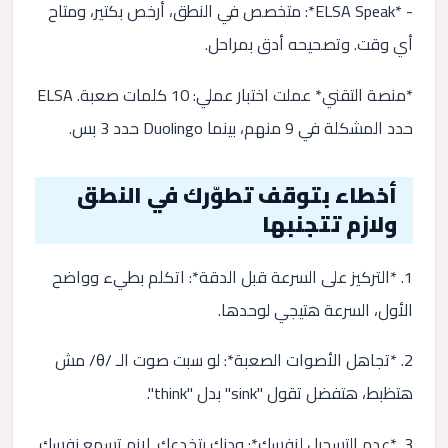
- *ELSA Speak*: متخصص في النطق، أرخص بكتير، ومتاح
أي وقت. وتصحيحه أدق بمراحل.
*منصة التقني* عملت اختبار عملي: 10 كلمات صعبة. ELSA
حدد المشكلة في 9 منهم، بينما Duolingo حدد 3 بس.
أخطاء بتوقف تطوّرك في النطق
ولازم تتجنبها
1. *التركيز على السرعة قبل الدقة*: اتكلم بطيء وواضح
الأول، السرعة هتيجي لوحدها.
2. *تجاهل الأصوات الصعبة*: لو سبت صوت الـ /θ/ مش
هتظبط، هتفضل تقول "sink" بدل "think".
3. *عدم التسجيل لنفسك*: ودنك بتخدعك. لازم تسمع نفسك