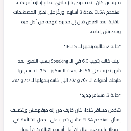
مهندس كان عنده عرض بالإنجليزي قدام إدارة أمريكية.
استخدم ELSA لمدة 3 أسابيع، وركّز على نطق المصطلحات
التقنية. بعد العرض قال إن مديره فهمه من أول مرة
ومطلبش إعادة.
*حالة 2: طالبة بتجهز للـ IELTS*
البنت كانت بتجيب 6.0 في الـ Speaking بسبب النطق. بعد
شهر تدريب على ELSA، رفعت الاسكور لـ 7.5. السبب إنها
ظبطت أصوات الـ /θ/ و /ð/ اللي كانت بتحولها لـ /t/ و /d/.
*حالة 3: مسافر جديد*
شخص مسافر كندا، كان خايف من إنه ميفهمش ويتكسف
يسأل. استخدم ELSA عشان يتدرب على الجمل الشائعة في
المطار والمطعم. قال إن أول أسبوع هناك كان أسهل