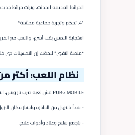
الخرائط القديمة اتحدثت، ونزلت خرائط جديد
*4. تحكم وتجربة جماعية محسّنة*
استجابة اللمس بقت أسرع، واللعب مع الف
*منصة التقني* لاحظت إن التحسينات دي خلت
نظام اللعب: أكتر م
PUBG MOBILE مش لعبة ضرب نار وبس. النجاح فيها معتمد على التخطيط والقرارات السريعة.
- بتبدأ بالنزول من الطيارة واختيار مكان النزو
- بتجمع سلاح وعتاد وأدوات علاج.