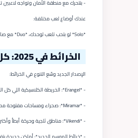
- بتتحرك مع منطقة الأمان وتواجه لاعبين تا
عندك أوضاع لعب مختلفة:
*Solo* لو بتحب تلعب لوحدك، *Duo* مع صاحبك، و*Squad* فريق من 4 لاعبين عشان التكتيك الجماعي.
الخرائط في 2025: كل خريطة ليها أسلوب
الإصدار الجديد وسّع التنوع في الخرائط:
- *Erangel*: الخريطة الكلاسيكية اللي كل اللاعبين عارفينها.
- *Miramar*: صحراء ومساحات مفتوحة محتاجة تصويب بعيد المدى.
- *Vikendi*: مناطق ثلجية وحركة أبطأ وأكتر تكتيكية.
- *خرائط الموسم الجديد*: أماكن جديدة بت