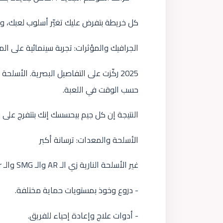
كل خريطة بتفرض عليك تغيّر أسلوب لعبك، 
الجرافيك والمؤثرات: تجربة سينمائية على الم
2025 ركّزت على التفاصيل البصرية. الأسل
حسب الوقت في اللعبة.
النتيجة إن كل جيم بيحسسك إنك بتتفرج على ف
الأسلحة والمعدات: ترسانة أكبر
غير الأسلحة النارية زي الـ AR والـ SMG والـ Sniper، بقى عندك معدات مساعدة أكتر:
- دروع وخوذ بمستويات حماية مختلفة.
- أدوات علاج وإعادة إحياء للفريق.