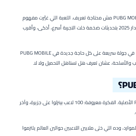
لو إنت من محبي ألعاب الباتل رويال، فـ PUBG MOBILE مش محتاجة تعريف. اللعبة اللي غيّرت مفهوم
اللعب الجماعي على الموبايل رجعت في إصدار 2025 بتحديثات ضخمة خلت التجربة أسرع، أذكى، وأقرب
في المقال ده من *منصة التقني* هناخدك في جولة سريعة على كل حاجة جديدة في PUBG MOBILE
ببساطة هي نسخة الموبايل من لعبة PUBG الأصلية. الفكرة معروفة: 100 لاعب بينزلوا على جزيرة، وآخر
.
لموارد، وده اللي خلى ملايين اللاعبين حوالين العالم يلتزموا