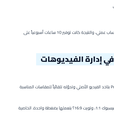
*منصة التقني* جربت Publer على أكتر من حساب عملي، والنتيجة كانت توفير 10 ساعات أسبوعياً على
بدل ما تعمل 3 نسخ من نفس الفيديو، Publer بتاخد الفيديو الأصلي وتحوّله تلقائياً للمقاسات المناسبة
عايز تنشر نفس الفيديو كريلز 9:16، وبوست فيسبوك 1:1، وتويت 16:9؟ بتعملها بضغطة واحدة. الخاصية