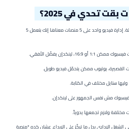
بقت تحدي في 2025؟
قبل ما ندخل في الحلول، لازم نفهم المشكلة. إدارة فيديو واحد على 5 منصات معناها إنك بتعمل 5
، هتضيع 70% من وقتك في الشغل الإداري بدل ما تركّز على الإبداع. عشان كده *منصة