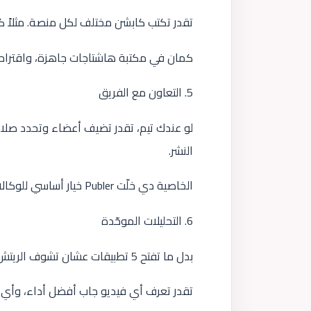
تقدر تكتب كابشن مختلف لكل منصة. مثلاً 
كمان في مكتبة هاشتاجات جاهزة، واقتراحات
5. التعاون مع الفريق
لو عندك تيم، تقدر تضيف أعضاء وتحدد صلاح
النشر.
الخاصية دي خلّت Publer خيار أساسي للوكالات اللي بتديها *منصة التقني* كتوصية.
6. التحليلات الموحّدة
بدل ما تفتح 5 تطبيقات عشان تشوف الريتش والتفاعل، Publer بيجمعلك كل الأرقام في تقرير واحد.
تقدر تعرف أي فيديو جاب أفضل أداء، وأي م