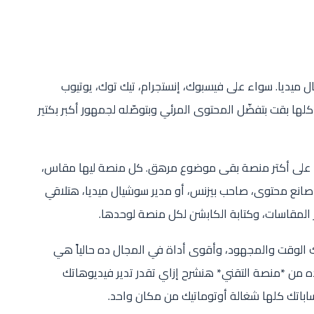
 ميديا. سواء على فيسبوك، إنستجرام، تيك توك، يوتيوب
 كلها بقت بتفضّل المحتوى المرئي وبتوصّله لجمهور أكبر بكتير
ا على أكتر منصة بقى موضوع مرهق. كل منصة ليها مقاس،
صانع محتوى، صاحب بيزنس، أو مدير سوشيال ميديا، هتلاقي
 المقاسات، وكتابة الكابشن لكل منصة لوحدها.
ليك الوقت والمجهود، وأقوى أداة في المجال ده حالياً هي
Publer: *. في المقال ده من *منصة التقني* هنشرح إزاي تقدر تدير فيديوهاتك