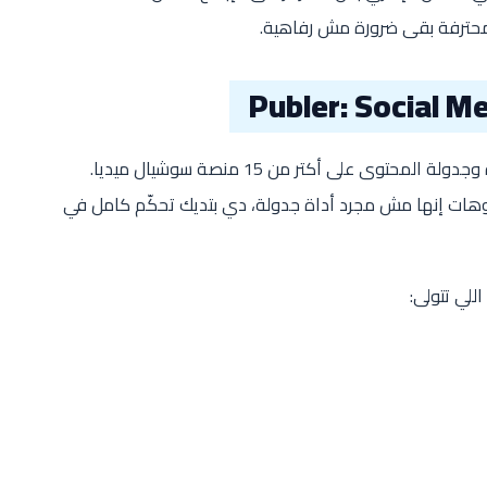
رة محترفة بقى ضرورة مش رفاهية.
*Publer* هي منصة سحابية متكاملة لإدارة وجدولة المحتوى على أكتر من 15 منصة سوشيال ميديا.
ديوهات إنها مش مجرد أداة جدولة، دي بتديك تحكّم كامل في