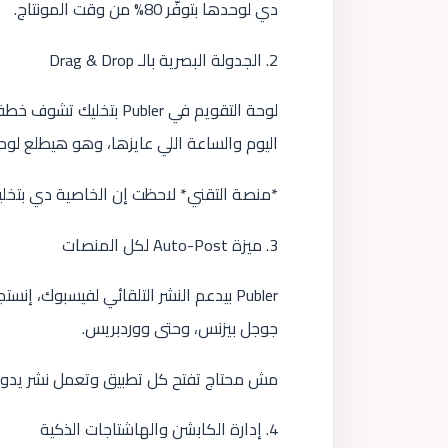
دي لوحدها بتوفّر 80% من وقت المونتاج.
2. الجدولة البصرية بالـ Drag & Drop
لوحة التقويم في Publer 
اليوم والساعة اللي عايزها، وهو هيطلع لوح
*منصة التقني* لاحظت إن الخاصية دي بتخلي
3. ميزة Auto-Post لكل المنصات
Publer بيدعم النشر التلقائي لفيسبوك، إ
جوجل بيزنس، وحتى ووردبريس.
مش محتاج تفتح كل تطبيق وتعمل نشر يدوي
4. إدارة الكابشن والهاشتاجات الذكية