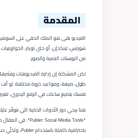
المقدمة
الفيديو بقى هو الملك الحقي على السوشيال
شورتس، لينكدإن، أو حتى تويتر، الخوارزميات
من البوستات النصية والصور.
لكن المشكلة إن إدارة الفيديوهات ونشره
طول، صيغة، ومواعيد ذروة مختلفة. لو أنت 
نفسك بتضيع ساعات في الرفع اليدوي، تغيير
هنا بيجي دور الأدوات الذكية اللي بتوفّر ع
*Social Media Tools
باحترافية كاملة باستخدام Publer، وتخلّي حساباتك كلها شغالة أوتوماتيك من مكان واحد.