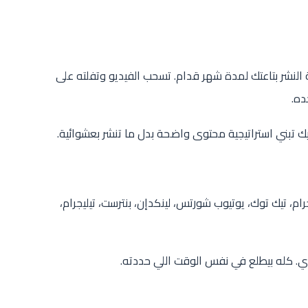
بتخليك تشوف خطة النشر بتاعتك لمدة شهر قدام. تسحب الفيديو وتفلته على
ده.
ك تبني استراتيجية محتوى واضحة بدل ما تنشر بعشوائية.
نستجرام، تيك توك، يوتيوب شورتس، لينكدإن، بنترست، تيليجرام،
. كله بيطلع في نفس الوقت اللي حددته.