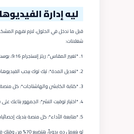
ليه إدارة الفيديوهات 
شغلانات:
1. *تغيير المقاس*: ريلز إنستجرام 9:16، بوست فيسبوك ممكن 1:1 أو 16:9، لينكدإن يفضّل الأفقي.
2. *تعديل المدة*: تيك توك بيحب الفيديوهات القصيرة، يوتيوب ممكن يتحمّل فيديو طويل.
3. *كتابة الكابشن والهاشتاجات*: كل منصة وليها ستايل مختلف في الكتابة.
4. *اختيار توقيت النشر*: الجمهور بتاعك على فيسبوك مش نفس الجمهور على لينكدإن.
5. *متابعة الأداء*: كل منصة بتديك إحصائيات مختلفة ولازم تجمعها يدوياً.
لو بتعمل ده يدوياً