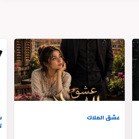
عشق الملاك
ت