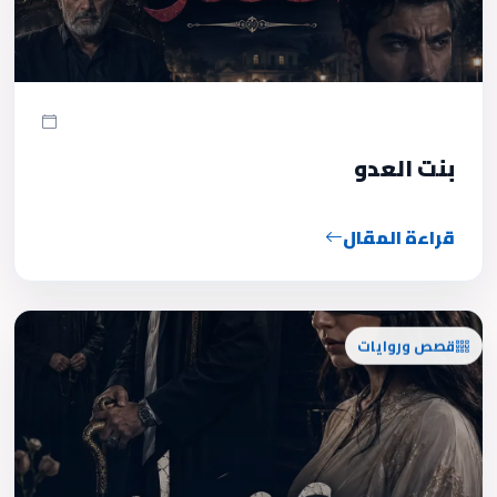
بنت العدو
قراءة المقال
قصص وروايات